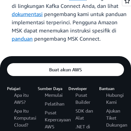
di lingkungan Kafka Connect Anda, dan lihat
dokumentasi
pengembang kami untuk panduan
implementasi terperinci. Pengguna Amazon
MSK dapat menemukan instruksi spesifik di
panduan
pengembang MSK Connect.
Buat akun AWS
Pelajari
Sumber Daya
Developer
Bantuan
Apa itu
Memulai
Pusat
Hubungi
AWS?
Builder
Kami
Pelatihan
Apa Itu
SDK dan
Ajukan
Pusat
Komputasi
Alat
Tiket
Kepercayaan
Cloud?
Dukungan
AWS
.NET di