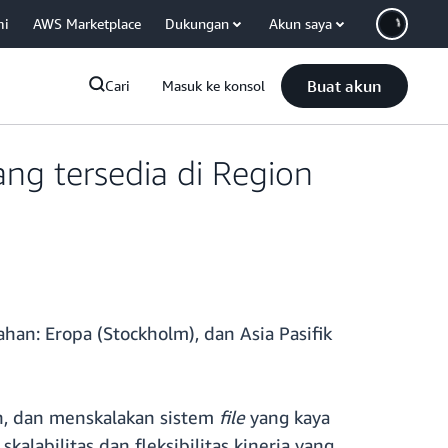
mi
AWS Marketplace
Dukungan
Akun saya
Buat akun
Cari
Masuk ke konsol
g tersedia di Region
an: Eropa (Stockholm), dan Asia Pasifik
n, dan menskalakan sistem
file
yang kaya
labilitas dan fleksibilitas kinerja yang