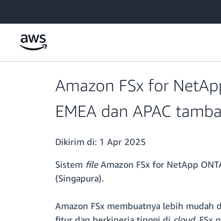
a11y-skip-to-main-content
Amazon FSx for NetApp
EMEA dan APAC tamb
Dikirim di:
1 Apr 2025
Sistem
file
Amazon FSx for NetApp ONTAP 
(Singapura).
Amazon FSx membuatnya lebih mudah da
fitur dan berkinerja tinggi di
cloud
. FSx 