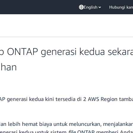
English
Hubungi ka
 ONTAP generasi kedua sekaran
ahan
generasi kedua kini tersedia di 2 AWS Region tambah
n lebih hemat biaya untuk meluncurkan, menjalanka
generasi kedua untuk sistem
file
ONTAP memberi Anda ska