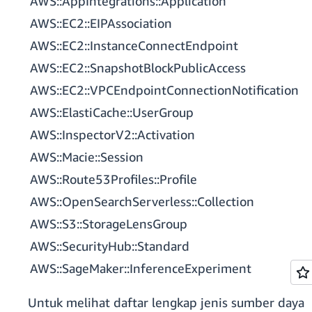
AWS::AppIntegrations::Application
AWS::EC2::EIPAssociation
AWS::EC2::InstanceConnectEndpoint
AWS::EC2::SnapshotBlockPublicAccess
AWS::EC2::VPCEndpointConnectionNotification
AWS::ElastiCache::UserGroup
AWS::InspectorV2::Activation
AWS::Macie::Session
AWS::Route53Profiles::Profile
AWS::OpenSearchServerless::Collection
AWS::S3::StorageLensGroup
AWS::SecurityHub::Standard
AWS::SageMaker::InferenceExperiment
Untuk melihat daftar lengkap jenis sumber daya