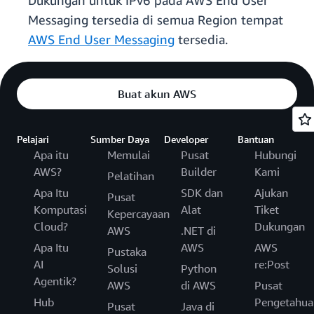
Dukungan untuk IPv6 pada AWS End User
Messaging tersedia di semua Region tempat
AWS End User Messaging
tersedia.
Buat akun AWS
Pelajari
Sumber Daya
Developer
Bantuan
Apa itu
Memulai
Pusat
Hubungi
AWS?
Builder
Kami
Pelatihan
Apa Itu
SDK dan
Ajukan
Pusat
Komputasi
Alat
Tiket
Kepercayaan
Cloud?
Dukungan
AWS
.NET di
Apa Itu
AWS
AWS
Pustaka
AI
re:Post
Solusi
Python
Agentik?
AWS
di AWS
Pusat
Hub
Pengetahua
Pusat
Java di