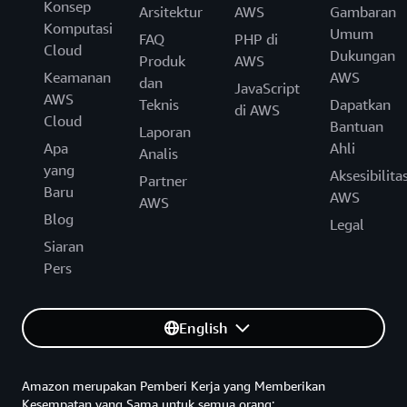
Konsep
Arsitektur
AWS
Gambaran
Komputasi
Umum
FAQ
PHP di
Cloud
Dukungan
Produk
AWS
Keamanan
AWS
dan
JavaScript
AWS
Teknis
Dapatkan
di AWS
Cloud
Bantuan
Laporan
Apa
Ahli
Analis
yang
Aksesibilita
Partner
Baru
AWS
AWS
Blog
Legal
Siaran
Pers
English
Amazon merupakan Pemberi Kerja yang Memberikan
Kesempatan yang Sama untuk semua orang: