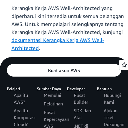
Kerangka Kerja AWS Well-Architected yang
diperbarui kini tersedia untuk semua pelanggan
AWS. Untuk mempelajari selengkapnya tentang
Kerangka Kerja AWS Well-Architected, kunjungi
dokumentasi Kerangka Kerja AWS Well-
Architected
.
Buat akun AWS
Pelajari
Sumber Daya
Developer
Bantuan
Apa itu
Memulai
Pusat
Hubungi
AWS?
Builder
Kami
Pelatihan
Apa Itu
SDK dan
Ajukan
Pusat
Komputasi
Alat
Tiket
Kepercayaan
Cloud?
Dukungan
AWS
.NET di