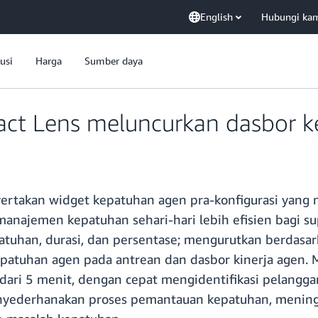
English
Hubungi ka
usi
Harga
Sumber daya
t Lens meluncurkan dasbor ke
ertakan widget kepatuhan agen pra-konfigurasi yang
najemen kepatuhan sehari-hari lebih efisien bagi sup
patuhan, durasi, dan persentase; mengurutkan berdasa
patuhan agen pada antrean dan dasbor kinerja agen. M
h dari 5 menit, dengan cepat mengidentifikasi pelangg
enyederhanakan proses pemantauan kepatuhan, mening