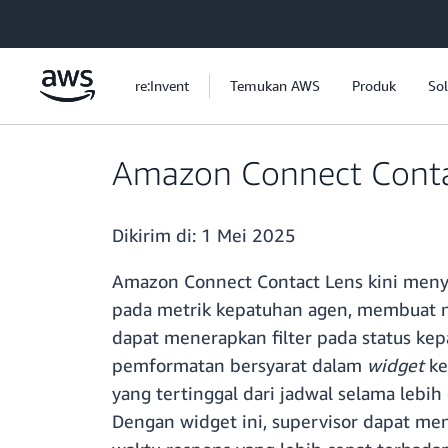
a11y-skip-to-main-content
re:Invent
Temukan AWS
Produk
Sol
Amazon Connect Contac
Dikirim di:
1 Mei 2025
Amazon Connect Contact Lens kini meny
pada metrik kepatuhan agen, membuat ma
dapat menerapkan filter pada status ke
pemformatan bersyarat dalam
widget
ke
yang tertinggal dari jadwal selama lebi
Dengan widget ini, supervisor dapat m