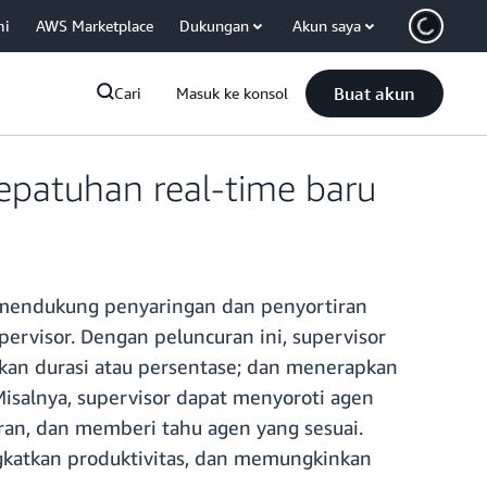
mi
AWS Marketplace
Dukungan
Akun saya
Buat akun
Cari
Masuk ke konsol
patuhan real-time baru
 mendukung penyaringan dan penyortiran
ervisor. Dengan peluncuran ini, supervisor
rkan durasi atau persentase; dan menerapkan
isalnya, supervisor dapat menyoroti agen
aran, dan memberi tahu agen yang sesuai.
katkan produktivitas, dan memungkinkan