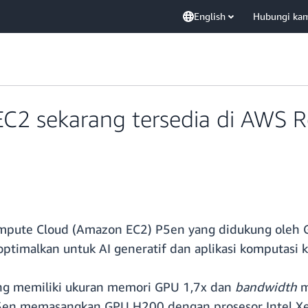
English
Hubungi ka
C2 sekarang tersedia di AWS R
 Compute Cloud (Amazon EC2) P5en yang didukung oleh
dioptimalkan untuk AI generatif dan aplikasi komputasi k
ng memiliki ukuran memori GPU 1,7x dan
bandwidth
m
 P5en memasangkan GPU H200 dengan prosesor Intel Xe