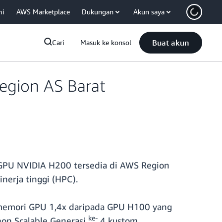
mi
AWS Marketplace
Dukungan
Akun saya
Buat akun
Cari
Masuk ke konsol
egion AS Barat
 GPU NVIDIA H200 tersedia di AWS Region
inerja tinggi (HPC).
emori GPU 1,4x daripada GPU H100 yang
ke-
on Scalable Generasi
4 kustom