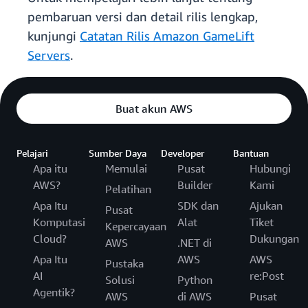
pembaruan versi dan detail rilis lengkap,
kunjungi
Catatan Rilis Amazon GameLift
Servers
.
Buat akun AWS
Pelajari
Sumber Daya
Developer
Bantuan
Apa itu
Memulai
Pusat
Hubungi
AWS?
Builder
Kami
Pelatihan
Apa Itu
SDK dan
Ajukan
Pusat
Komputasi
Alat
Tiket
Kepercayaan
Cloud?
Dukungan
AWS
.NET di
Apa Itu
AWS
AWS
Pustaka
AI
re:Post
Solusi
Python
Agentik?
AWS
di AWS
Pusat