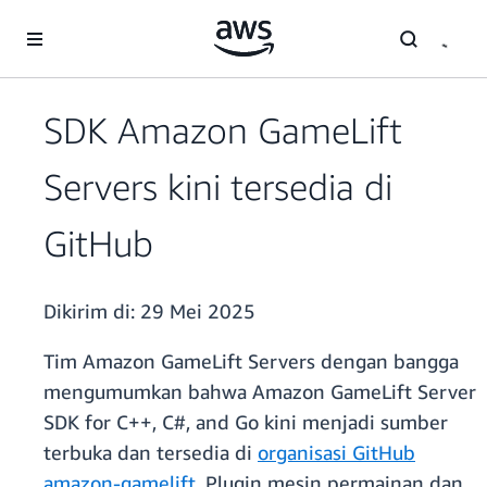
a11y-skip-to-main-content
SDK Amazon GameLift
Servers kini tersedia di
GitHub
Dikirim di:
29 Mei 2025
Tim Amazon GameLift Servers dengan bangga
mengumumkan bahwa Amazon GameLift Server
SDK for C++, C#, and Go kini menjadi sumber
terbuka dan tersedia di
organisasi GitHub
amazon-gamelift
. Plugin mesin permainan dan