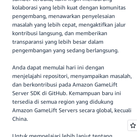
kolaborasi yang lebih kuat dengan komunitas
pengembang, menawarkan penyelesaian
masalah yang lebih cepat, mengaktifkan jalur
kontribusi langsung, dan memberikan
transparansi yang lebih besar dalam
pengembangan yang sedang berlangsung.
Anda dapat memulai hari ini dengan
menjelajahi repositori, menyampaikan masalah,
dan berkontribusi pada Amazon GameLift
Server SDK di GitHub. Kemampuan baru ini
tersedia di semua region yang didukung
Amazon GameLift Servers secara global, kecuali
China.
Untuk mempelajari lebih lanjut tentang