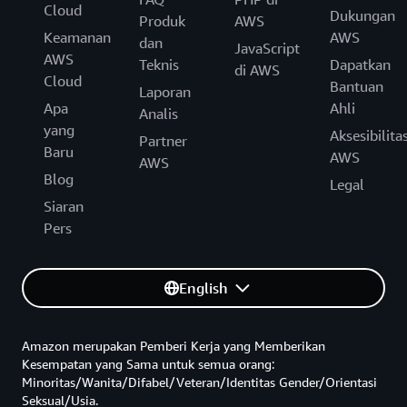
Cloud
Dukungan
Produk
AWS
Keamanan
AWS
dan
JavaScript
AWS
Teknis
Dapatkan
di AWS
Cloud
Bantuan
Laporan
Apa
Ahli
Analis
yang
Aksesibilita
Partner
Baru
AWS
AWS
Blog
Legal
Siaran
Pers
English
Amazon merupakan Pemberi Kerja yang Memberikan
Kesempatan yang Sama untuk semua orang:
Minoritas/Wanita/Difabel/Veteran/Identitas Gender/Orientasi
Seksual/Usia.