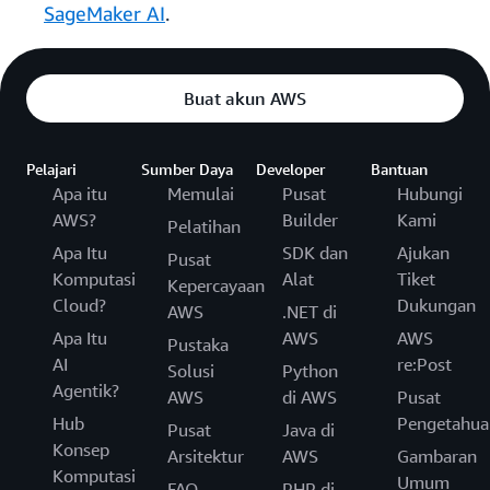
SageMaker AI
.
Buat akun AWS
Pelajari
Sumber Daya
Developer
Bantuan
Apa itu
Memulai
Pusat
Hubungi
AWS?
Builder
Kami
Pelatihan
Apa Itu
SDK dan
Ajukan
Pusat
Komputasi
Alat
Tiket
Kepercayaan
Cloud?
Dukungan
AWS
.NET di
Apa Itu
AWS
AWS
Pustaka
AI
re:Post
Solusi
Python
Agentik?
AWS
di AWS
Pusat
Hub
Pengetahua
Pusat
Java di
Konsep
Arsitektur
AWS
Gambaran
Komputasi
Umum
FAQ
PHP di