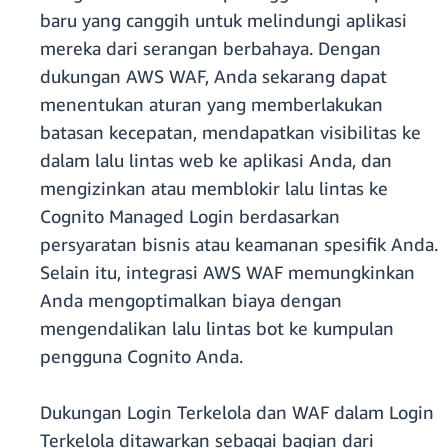
baru yang canggih untuk melindungi aplikasi
mereka dari serangan berbahaya. Dengan
dukungan AWS WAF, Anda sekarang dapat
menentukan aturan yang memberlakukan
batasan kecepatan, mendapatkan visibilitas ke
dalam lalu lintas web ke aplikasi Anda, dan
mengizinkan atau memblokir lalu lintas ke
Cognito Managed Login berdasarkan
persyaratan bisnis atau keamanan spesifik Anda.
Selain itu, integrasi AWS WAF memungkinkan
Anda mengoptimalkan biaya dengan
mengendalikan lalu lintas bot ke kumpulan
pengguna Cognito Anda.
Dukungan Login Terkelola dan WAF dalam Login
Terkelola ditawarkan sebagai bagian dari