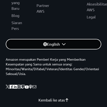
yang
Aksesibilita
Partner
Baru
AWS
AWS
Blog
Legal
Siaran
Pers
English
Amazon merupakan Pemberi Kerja yang Memberikan
Kesempatan yang Sama untuk semua orang:
Minoritas/Wanita/Difabel/Veteran/Identitas Gender/Orientasi
Seksual/Usia.
Kembali ke atas