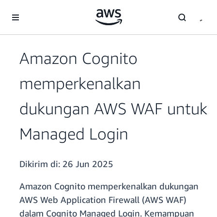
a11y-skip-to-main-content
Amazon Cognito
memperkenalkan
dukungan AWS WAF untuk
Managed Login
Dikirim di:
26 Jun 2025
Amazon Cognito memperkenalkan dukungan
AWS Web Application Firewall (AWS WAF)
dalam Cognito Managed Login. Kemampuan