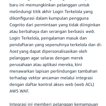
baru ini memungkinkan pelanggan untuk
melindungi titik akhir Login Terkelola yang
dikonfigurasi dalam kumpulan pengguna
Cognito dari permintaan yang tidak diinginkan
atau berbahaya dan serangan berbasis
web
.
Login Terkelola, pengalaman masuk dan
pendaftaran yang sepenuhnya terkelola dan di-
host
yang dapat dipersonalisasikan oleh
pelanggan agar selaras dengan merek
perusahaan atau aplikasi mereka, kini
menawarkan lapisan perlindungan tambahan
terhadap vektor ancaman melalui integrasi
dengan daftar kontrol akses web (web ACL)
AWS WAF.
Integrasi ini memberi pelanggan kemampuan