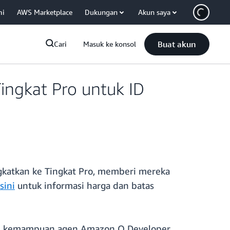
mi
AWS Marketplace
Dukungan
Akun saya
Buat akun
Cari
Masuk ke konsol
ngkat Pro untuk ID
atkan ke Tingkat Pro, memberi mereka
 sini
untuk informasi harga dan batas
an kemampuan agen Amazon Q Developer