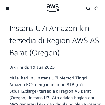
a11y-skip-to-main-content
Instans U7i Amazon kini
tersedia di Region AWS AS
Barat (Oregon)
Dikirim di:
19 Jun 2025
Mulai hari ini, instans U7i Memori Tinggi
Amazon EC2 dengan memori 8TB (u7i-
8tb.112xlarge) tersedia di region AS Barat
(Oregon). Instans U7i-8tb adalah bagian dari
AWS generasi ke-7 dan didukung oleh Prosesor