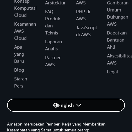
Konsep
Arsitektur
AWS
Gambaran
Komputasi
Umum
FAQ
PHP di
Cloud
Dukungan
Produk
AWS
Keamanan
AWS
dan
JavaScript
AWS
Teknis
Dapatkan
di AWS
Cloud
Bantuan
Laporan
Apa
Ahli
Analis
yang
Aksesibilita
Partner
Baru
AWS
AWS
Blog
Legal
Siaran
Pers
English
Amazon merupakan Pemberi Kerja yang Memberikan
Kesempatan yang Sama untuk semua orang: