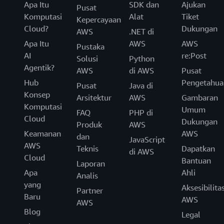
Apa Itu
SDK dan
Ajukan
Pusat
Komputasi
Alat
Tiket
Kepercayaan
Cloud?
Dukungan
AWS
.NET di
Apa Itu
AWS
AWS
Pustaka
AI
re:Post
Solusi
Python
Agentik?
AWS
di AWS
Pusat
Hub
Pengetahua
Pusat
Java di
Konsep
Arsitektur
AWS
Gambaran
Komputasi
Umum
FAQ
PHP di
Cloud
Dukungan
Produk
AWS
Keamanan
AWS
dan
JavaScript
AWS
Teknis
Dapatkan
di AWS
Cloud
Bantuan
Laporan
Apa
Ahli
Analis
yang
Aksesibilita
Partner
Baru
AWS
AWS
Blog
Legal