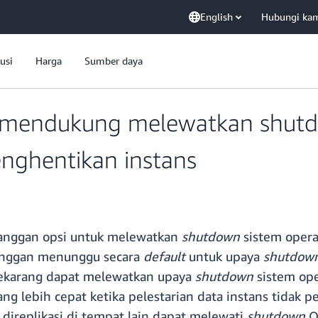
English
Hubungi ka
usi
Harga
Sumber daya
mendukung melewatkan shutdo
nghentikan instans
langgan opsi untuk melewatkan
shutdown
sistem opera
langgan menunggu secara
default
untuk upaya
shutdow
sekarang dapat melewatkan upaya
shutdown
sistem op
g lebih cepat ketika pelestarian data instans tidak p
 direplikasi di tempat lain dapat melewati
shutdown
O