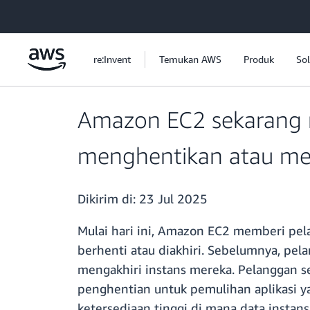
a11y-skip-to-main-content
re:Invent
Temukan AWS
Produk
Sol
Amazon EC2 sekarang 
menghentikan atau me
Dikirim di:
23 Jul 2025
Mulai hari ini, Amazon EC2 memberi pe
berhenti atau diakhiri. Sebelumnya, pe
mengakhiri instans mereka. Pelanggan 
penghentian untuk pemulihan aplikasi yan
ketersediaan tinggi di mana data instans