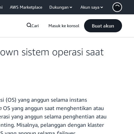
mi
AWS Marketplace
Dukungan
Akun saya
Buat akun
Cari
Masuk ke konsol
wn sistem operasi saat
si (OS) yang anggun selama instans
n
OS yang anggun saat menghentikan atau
erasi yang anggun selama penghentian atau
enting. Misalnya, pelanggan dengan klaster
S yang anggun selama
failover
,