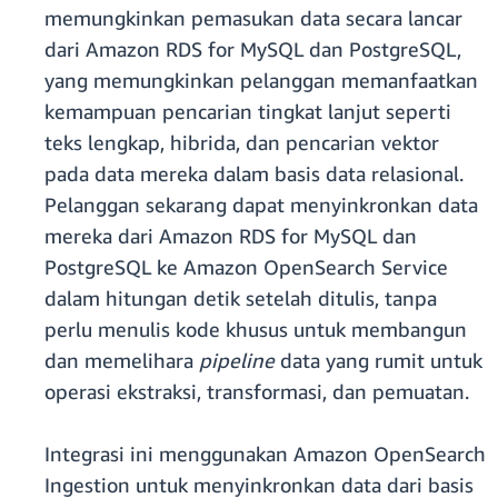
memungkinkan pemasukan data secara lancar
dari Amazon RDS for MySQL dan PostgreSQL,
yang memungkinkan pelanggan memanfaatkan
kemampuan pencarian tingkat lanjut seperti
teks lengkap, hibrida, dan pencarian vektor
pada data mereka dalam basis data relasional.
Pelanggan sekarang dapat menyinkronkan data
mereka dari Amazon RDS for MySQL dan
PostgreSQL ke Amazon OpenSearch Service
dalam hitungan detik setelah ditulis, tanpa
perlu menulis kode khusus untuk membangun
dan memelihara
pipeline
data yang rumit untuk
operasi ekstraksi, transformasi, dan pemuatan.
Integrasi ini menggunakan Amazon OpenSearch
Ingestion untuk menyinkronkan data dari basis