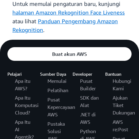
Untuk memulai pengaturan baru, kunjungi
halaman Amazon Rekognition Face Liveness
atau lihat
Panduan Pengembang Amazon
Rekognition
.
Buat akun AWS
Pelajari
Sumber Daya
Developer
Bantuan
Apa itu
Memulai
Pusat
Hubungi
AWS?
Builder
Kami
Pelatihan
Apa Itu
SDK dan
Ajukan
Pusat
Komputasi
Alat
Tiket
Kepercayaan
Cloud?
Dukungan
AWS
.NET di
Apa Itu
AWS
AWS
Pustaka
AI
re:Post
Solusi
Python
Agentik?
AWS
di AWS
Pusat