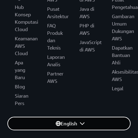
Hub
Pengetahua
Pusat
Java di
Konsep
Arsitektur
AWS
Gambaran
Komputasi
Umum
FAQ
PHP di
Cloud
Dukungan
Produk
AWS
Keamanan
AWS
dan
JavaScript
AWS
Teknis
Dapatkan
di AWS
Cloud
Bantuan
Laporan
Apa
Ahli
Analis
yang
Aksesibilita
Partner
Baru
AWS
AWS
Blog
Legal
Siaran
Pers
English