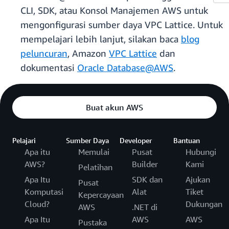
CLI, SDK, atau Konsol Manajemen AWS untuk
mengonfigurasi sumber daya VPC Lattice. Untuk
mempelajari lebih lanjut, silakan baca
blog
peluncuran
, Amazon
VPC Lattice
dan
dokumentasi
Oracle Database@AWS
.
Buat akun AWS
Pelajari
Sumber Daya
Developer
Bantuan
Apa itu
Memulai
Pusat
Hubungi
AWS?
Builder
Kami
Pelatihan
Apa Itu
SDK dan
Ajukan
Pusat
Komputasi
Alat
Tiket
Kepercayaan
Cloud?
Dukungan
AWS
.NET di
Apa Itu
AWS
AWS
Pustaka