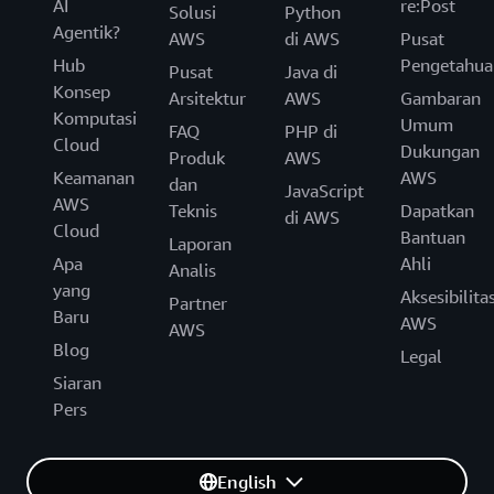
AI
re:Post
Solusi
Python
Agentik?
AWS
di AWS
Pusat
Hub
Pengetahua
Pusat
Java di
Konsep
Arsitektur
AWS
Gambaran
Komputasi
Umum
FAQ
PHP di
Cloud
Dukungan
Produk
AWS
Keamanan
AWS
dan
JavaScript
AWS
Teknis
Dapatkan
di AWS
Cloud
Bantuan
Laporan
Apa
Ahli
Analis
yang
Aksesibilita
Partner
Baru
AWS
AWS
Blog
Legal
Siaran
Pers
English