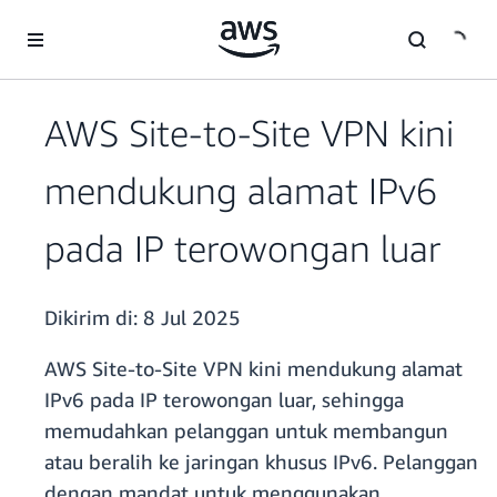
a11y-skip-to-main-content
AWS Site-to-Site VPN kini
mendukung alamat IPv6
pada IP terowongan luar
Dikirim di:
8 Jul 2025
AWS Site-to-Site VPN kini mendukung alamat
IPv6 pada IP terowongan luar, sehingga
memudahkan pelanggan untuk membangun
atau beralih ke jaringan khusus IPv6. Pelanggan
dengan mandat untuk menggunakan