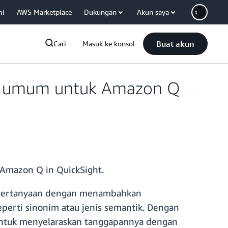
mi
AWS Marketplace
Dukungan
Akun saya
Buat akun
Cari
Masuk ke konsol
ara umum untuk Amazon Q
Amazon Q in QuickSight.
 pertanyaan dengan menambahkan
seperti sinonim atau jenis semantik. Dengan
untuk menyelaraskan tanggapannya dengan