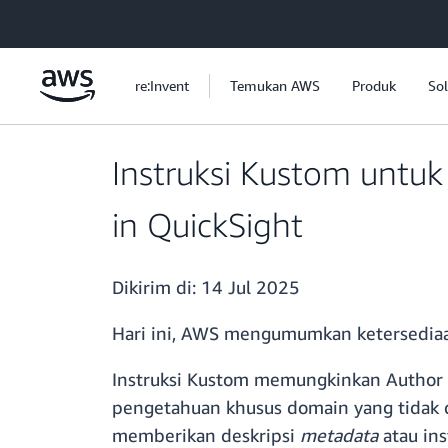
a11y-skip-to-main-content
re:Invent
Temukan AWS
Produk
Sol
Instruksi Kustom untu
in QuickSight
Dikirim di:
14 Jul 2025
Hari ini, AWS mengumumkan ketersediaa
Instruksi Kustom memungkinkan Autho
pengetahuan khusus domain yang tidak 
memberikan deskripsi
metadata
atau in