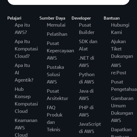
Pelajari
Sumber Daya
Developer
Bantuan
Apa itu
Memulai
Pusat
Hubungi
AWS?
Builder
Kami
Pelatihan
Apa Itu
SDK dan
Ajukan
Pusat
Komputasi
Alat
Tiket
Kepercayaan
Cloud?
Dukungan
AWS
.NET di
Apa Itu
AWS
AWS
Pustaka
AI
re:Post
Solusi
Python
Agentik?
AWS
di AWS
Pusat
Hub
Pengetahua
Pusat
Java di
Konsep
Arsitektur
AWS
Gambaran
Komputasi
Umum
FAQ
PHP di
Cloud
Dukungan
Produk
AWS
Keamanan
AWS
dan
JavaScript
AWS
Teknis
Dapatkan
di AWS
Cloud
Bantuan