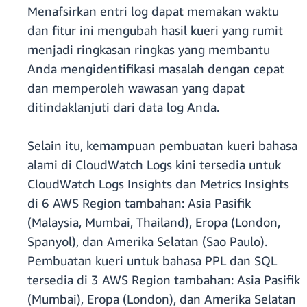
Menafsirkan entri log dapat memakan waktu
dan fitur ini mengubah hasil kueri yang rumit
menjadi ringkasan ringkas yang membantu
Anda mengidentifikasi masalah dengan cepat
dan memperoleh wawasan yang dapat
ditindaklanjuti dari data log Anda.
Selain itu, kemampuan pembuatan kueri bahasa
alami di CloudWatch Logs kini tersedia untuk
CloudWatch Logs Insights dan Metrics Insights
di 6 AWS Region tambahan: Asia Pasifik
(Malaysia, Mumbai, Thailand), Eropa (London,
Spanyol), dan Amerika Selatan (Sao Paulo).
Pembuatan kueri untuk bahasa PPL dan SQL
tersedia di 3 AWS Region tambahan: Asia Pasifik
(Mumbai), Eropa (London), dan Amerika Selatan