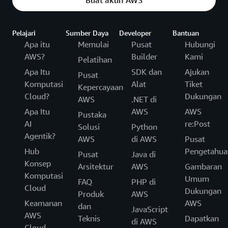
Buat akun AWS
Pelajari
Sumber Daya
Developer
Bantuan
Apa itu
Memulai
Pusat
Hubungi
AWS?
Builder
Kami
Pelatihan
Apa Itu
SDK dan
Ajukan
Pusat
Komputasi
Alat
Tiket
Kepercayaan
Cloud?
Dukungan
AWS
.NET di
Apa Itu
AWS
AWS
Pustaka
AI
re:Post
Solusi
Python
Agentik?
AWS
di AWS
Pusat
Hub
Pengetahua
Pusat
Java di
Konsep
Arsitektur
AWS
Gambaran
Komputasi
Umum
FAQ
PHP di
Cloud
Dukungan
Produk
AWS
Keamanan
AWS
dan
JavaScript
AWS
Teknis
Dapatkan
di AWS
Cloud