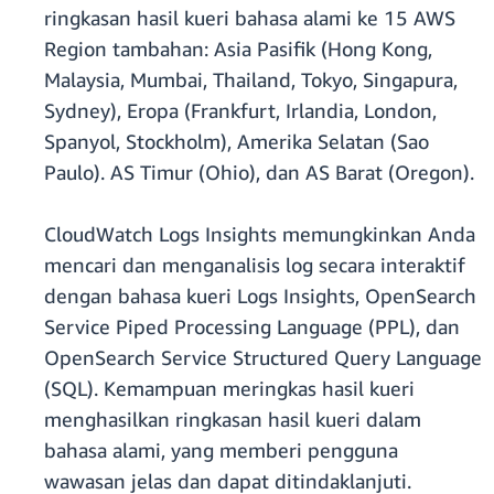
ringkasan hasil kueri bahasa alami ke 15 AWS
Region tambahan: Asia Pasifik (Hong Kong,
Malaysia, Mumbai, Thailand, Tokyo, Singapura,
Sydney), Eropa (Frankfurt, Irlandia, London,
Spanyol, Stockholm), Amerika Selatan (Sao
Paulo). AS Timur (Ohio), dan AS Barat (Oregon).
CloudWatch Logs Insights memungkinkan Anda
mencari dan menganalisis log secara interaktif
dengan bahasa kueri Logs Insights, OpenSearch
Service Piped Processing Language (PPL), dan
OpenSearch Service Structured Query Language
(SQL). Kemampuan meringkas hasil kueri
menghasilkan ringkasan hasil kueri dalam
bahasa alami, yang memberi pengguna
wawasan jelas dan dapat ditindaklanjuti.