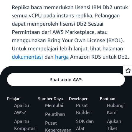
Replika baca memerlukan lisensi IBM Db2 untuk
semua vCPU pada instans replika. Pelanggan
dapat memperoleh lisensi Db2 Sesuai
Permintaan dari AWS Marketplace, atau
menggunakan Bring Your Own License (BYOL).
Untuk mempelajari lebih lanjut, lihat halaman
dokumentasi
dan
harga
Amazon RDS untuk Db2.
Buat akun AWS
Pelajari
Sumber Daya
Developer
Bantuan
Apa itu
Memulai
Pusat
Hubungi
AWS?
Builder
Kami
Pelatihan
Apa Itu
SDK dan
Ajukan
Pusat
Komputasi
Alat
Tiket
Kepercayaan