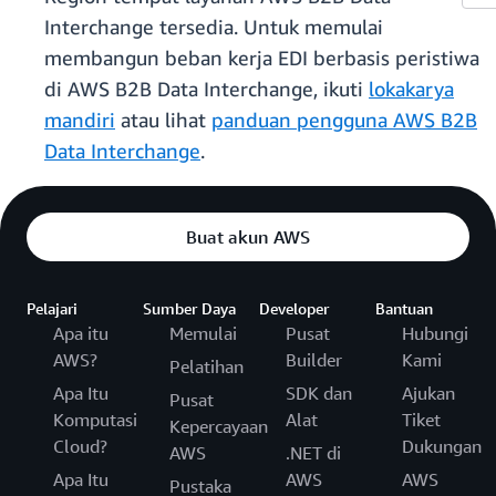
Interchange tersedia. Untuk memulai
membangun beban kerja EDI berbasis peristiwa
di AWS B2B Data Interchange, ikuti
lokakarya
mandiri
atau lihat
panduan pengguna AWS B2B
Data Interchange
.
Buat akun AWS
Pelajari
Sumber Daya
Developer
Bantuan
Apa itu
Memulai
Pusat
Hubungi
AWS?
Builder
Kami
Pelatihan
Apa Itu
SDK dan
Ajukan
Pusat
Komputasi
Alat
Tiket
Kepercayaan
Cloud?
Dukungan
AWS
.NET di
Apa Itu
AWS
AWS
Pustaka