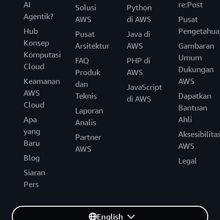
AI
re:Post
Solusi
Python
Agentik?
AWS
di AWS
Pusat
Hub
Pengetahua
Pusat
Java di
Konsep
Arsitektur
AWS
Gambaran
Komputasi
Umum
FAQ
PHP di
Cloud
Dukungan
Produk
AWS
Keamanan
AWS
dan
JavaScript
AWS
Teknis
Dapatkan
di AWS
Cloud
Bantuan
Laporan
Apa
Ahli
Analis
yang
Aksesibilita
Partner
Baru
AWS
AWS
Blog
Legal
Siaran
Pers
English