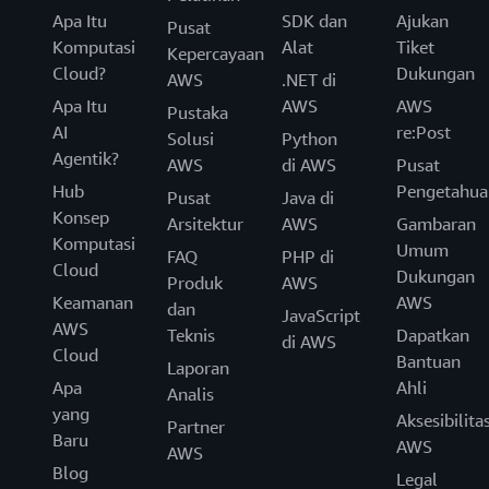
Apa Itu
SDK dan
Ajukan
Pusat
Komputasi
Alat
Tiket
Kepercayaan
Cloud?
Dukungan
AWS
.NET di
Apa Itu
AWS
AWS
Pustaka
AI
re:Post
Solusi
Python
Agentik?
AWS
di AWS
Pusat
Hub
Pengetahua
Pusat
Java di
Konsep
Arsitektur
AWS
Gambaran
Komputasi
Umum
FAQ
PHP di
Cloud
Dukungan
Produk
AWS
Keamanan
AWS
dan
JavaScript
AWS
Teknis
Dapatkan
di AWS
Cloud
Bantuan
Laporan
Apa
Ahli
Analis
yang
Aksesibilita
Partner
Baru
AWS
AWS
Blog
Legal