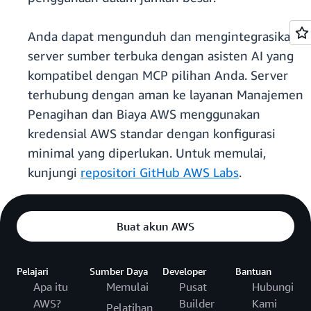
Anda dapat mengunduh dan mengintegrasikan
server sumber terbuka dengan asisten AI yang
kompatibel dengan MCP pilihan Anda. Server
terhubung dengan aman ke layanan Manajemen
Penagihan dan Biaya AWS menggunakan
kredensial AWS standar dengan konfigurasi
minimal yang diperlukan. Untuk memulai,
kunjungi
repositori GitHub AWS Labs
.
Buat akun AWS
Pelajari
Sumber Daya
Developer
Bantuan
Apa itu
Memulai
Pusat
Hubungi
AWS?
Builder
Kami
Pelatihan