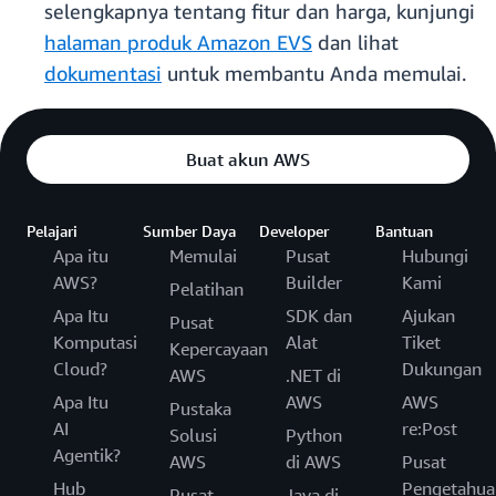
selengkapnya tentang fitur dan harga, kunjungi
halaman produk Amazon EVS
dan lihat
dokumentasi
untuk membantu Anda memulai.
Buat akun AWS
Pelajari
Sumber Daya
Developer
Bantuan
Apa itu
Memulai
Pusat
Hubungi
AWS?
Builder
Kami
Pelatihan
Apa Itu
SDK dan
Ajukan
Pusat
Komputasi
Alat
Tiket
Kepercayaan
Cloud?
Dukungan
AWS
.NET di
Apa Itu
AWS
AWS
Pustaka
AI
re:Post
Solusi
Python
Agentik?
AWS
di AWS
Pusat
Hub
Pengetahua
Pusat
Java di