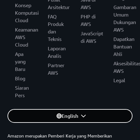
Konsep
Arsitektur
AWS
Gambaran
Komputasi
Umum
FAQ
PHP di
Cloud
Dukungan
Produk
AWS
Keamanan
AWS
dan
JavaScript
AWS
Teknis
Dapatkan
di AWS
Cloud
Bantuan
Laporan
Apa
Ahli
Analis
yang
Aksesibilita
Partner
Baru
AWS
AWS
Blog
Legal
Siaran
Pers
English
Amazon merupakan Pemberi Kerja yang Memberikan