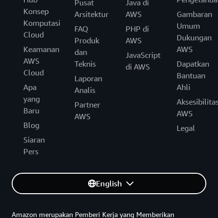
Pusat
Java di
Konsep
Arsitektur
AWS
Gambaran
Komputasi
Umum
FAQ
PHP di
Cloud
Dukungan
Produk
AWS
Keamanan
AWS
dan
JavaScript
AWS
Teknis
Dapatkan
di AWS
Cloud
Bantuan
Laporan
Apa
Ahli
Analis
yang
Aksesibilita
Partner
Baru
AWS
AWS
Blog
Legal
Siaran
Pers
English
Amazon merupakan Pemberi Kerja yang Memberikan