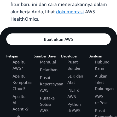
fitur baru ini dan cara menerapkannya dalam
alur kerja Anda, lihat
dokumentasi
AWS
HealthOmics.
Buat akun AWS
Pelajari
Sumber Daya
Developer
Bantuan
Apa itu
Memulai
Pusat
Hubungi
AWS?
Builder
Kami
Pelatihan
Apa Itu
SDK dan
Ajukan
Pusat
Komputasi
Alat
Tiket
Kepercayaan
Cloud?
Dukungan
AWS
.NET di
Apa Itu
AWS
AWS
Pustaka
AI
re:Post
Solusi
Python
Agentik?
AWS
di AWS
Pusat
Hub
Pengetahua