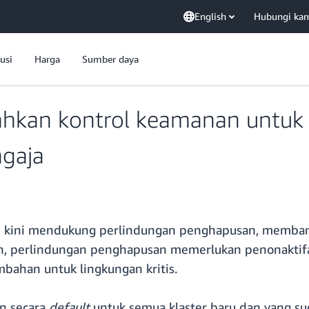
English
Hubungi ka
usi
Harga
Sumber daya
kan kontrol keamanan untuk
ngaja
S) kini mendukung perlindungan penghapusan, memba
fkan, perlindungan penghapusan memerlukan penonaktifa
bahan untuk lingkungan kritis.
n secara
default
untuk semua klaster baru dan yang s