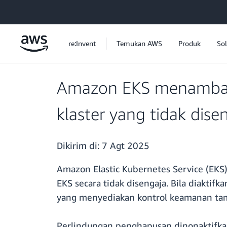
a11y-skip-to-main-content
re:Invent
Temukan AWS
Produk
Sol
Amazon EKS menambah
klaster yang tidak dise
Dikirim di:
7 Agt 2025
Amazon Elastic Kubernetes Service (EK
EKS secara tidak disengaja. Bila diakti
yang menyediakan kontrol keamanan tam
Perlindungan penghapusan dinonaktifka