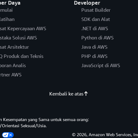
er Daya
Developer
mulai
Pusat Builder
latihan
SDK dan Alat
sat Kepercayaan AWS
.NET di AWS
staka Solusi AWS
Python di AWS
sat Arsitektur
Java di AWS
Q Produk dan Teknis
PHP di AWS
poran Analis
JavaScript di AWS
rtner AWS
Kembali ke atas
n Kesempatan yang Sama untuk semua orang:
/Orientasi Seksual/Usia.
a
© 2026, Amazon Web Services, Inc.