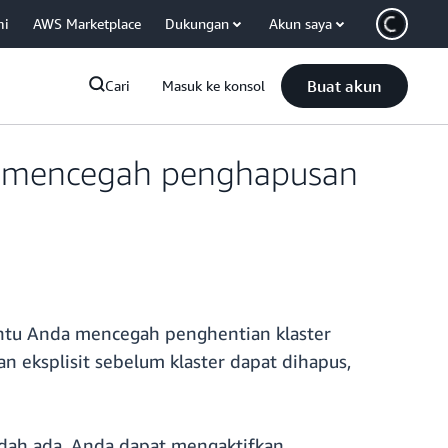
mi
AWS Marketplace
Dukungan
Akun saya
Buat akun
Cari
Masuk ke konsol
 mencegah penghapusan
ntu Anda mencegah penghentian klaster
n eksplisit sebelum klaster dapat dihapus,
udah ada. Anda dapat mengaktifkan