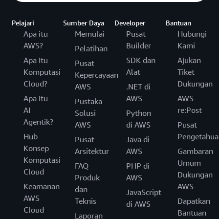
Pelajari
Sumber Daya
Developer
Bantuan
Apa itu
Memulai
Pusat
Hubungi
AWS?
Builder
Kami
Pelatihan
Apa Itu
SDK dan
Ajukan
Pusat
Komputasi
Alat
Tiket
Kepercayaan
Cloud?
Dukungan
AWS
.NET di
Apa Itu
AWS
AWS
Pustaka
AI
re:Post
Solusi
Python
Agentik?
AWS
di AWS
Pusat
Hub
Pengetahua
Pusat
Java di
Konsep
Arsitektur
AWS
Gambaran
Komputasi
Umum
FAQ
PHP di
Cloud
Dukungan
Produk
AWS
Keamanan
AWS
dan
JavaScript
AWS
Teknis
Dapatkan
di AWS
Cloud
Bantuan
Laporan