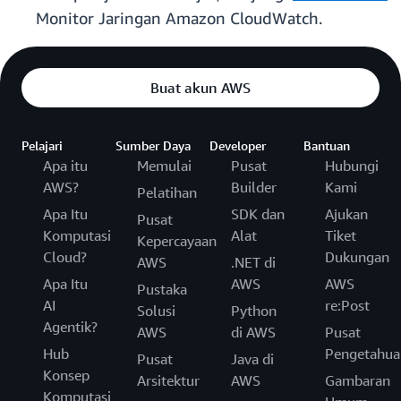
Monitor Jaringan Amazon CloudWatch.
Buat akun AWS
Pelajari
Sumber Daya
Developer
Bantuan
Apa itu
Memulai
Pusat
Hubungi
AWS?
Builder
Kami
Pelatihan
Apa Itu
SDK dan
Ajukan
Pusat
Komputasi
Alat
Tiket
Kepercayaan
Cloud?
Dukungan
AWS
.NET di
Apa Itu
AWS
AWS
Pustaka
AI
re:Post
Solusi
Python
Agentik?
AWS
di AWS
Pusat
Hub
Pengetahua
Pusat
Java di
Konsep
Arsitektur
AWS
Gambaran
Komputasi