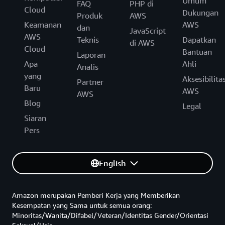
Umum
FAQ
PHP di
Cloud
Dukungan
Produk
AWS
Keamanan
AWS
dan
JavaScript
AWS
Teknis
Dapatkan
di AWS
Cloud
Bantuan
Laporan
Apa
Ahli
Analis
yang
Aksesibilita
Partner
Baru
AWS
AWS
Blog
Legal
Siaran
Pers
English
Amazon merupakan Pemberi Kerja yang Memberikan
Kesempatan yang Sama untuk semua orang:
Minoritas/Wanita/Difabel/Veteran/Identitas Gender/Orientasi