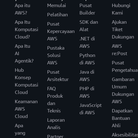
Apa itu
Memulai
Pusat
Hubungi
AWS?
Builder
Kami
Pelatihan
Apa Itu
SDK dan
Ajukan
Pusat
Komputasi
Alat
Tiket
Kepercayaan
Cloud?
Dukungan
AWS
.NET di
Apa Itu
AWS
AWS
Pustaka
AI
re:Post
Solusi
Python
Agentik?
AWS
di AWS
Pusat
Hub
Pengetahua
Pusat
Java di
Konsep
Arsitektur
AWS
Gambaran
Komputasi
Umum
FAQ
PHP di
Cloud
Dukungan
Produk
AWS
Keamanan
AWS
dan
JavaScript
AWS
Teknis
Dapatkan
di AWS
Cloud
Bantuan
Laporan
Apa
Ahli
Analis
yang
Aksesibilita
Partner