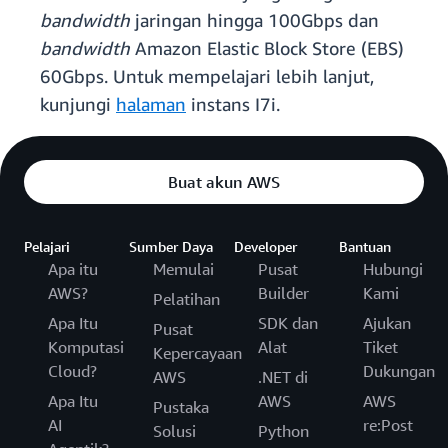
bandwidth
jaringan hingga 100Gbps dan
bandwidth
Amazon Elastic Block Store (EBS)
60Gbps. Untuk mempelajari lebih lanjut,
kunjungi
halaman
instans I7i.
Buat akun AWS
Pelajari
Sumber Daya
Developer
Bantuan
Apa itu
Memulai
Pusat
Hubungi
AWS?
Builder
Kami
Pelatihan
Apa Itu
SDK dan
Ajukan
Pusat
Komputasi
Alat
Tiket
Kepercayaan
Cloud?
Dukungan
AWS
.NET di
Apa Itu
AWS
AWS
Pustaka
AI
re:Post
Solusi
Python