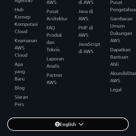
Agentik?
AWS
di AWS
Pusat
Hub
Pengetahua
Pusat
Java di
Konsep
Arsitektur
AWS
Gambaran
Komputasi
Umum
FAQ
PHP di
Cloud
Dukungan
Produk
AWS
Keamanan
AWS
dan
JavaScript
AWS
Teknis
Dapatkan
di AWS
Cloud
Bantuan
Laporan
Apa
Ahli
Analis
yang
Aksesibilita
Partner
Baru
AWS
AWS
Blog
Legal
Siaran
Pers
English