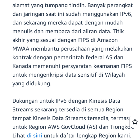
alamat yang tumpang tindih. Banyak perangkat
dan jaringan saat ini sudah menggunakan IPv6,
dan sekarang mereka dapat dengan mudah
menulis dan membaca dari aliran data. Titik
akhir yang sesuai dengan FIPS di Amazon
MWAA membantu perusahaan yang melakukan
kontrak dengan pemerintah federal AS dan
Kanada memenuhi persyaratan keamanan FIPS
untuk mengenkripsi data sensitif di Wilayah
yang didukung.
Dukungan untuk IPv6 dengan Kinesis Data
Streams sekarang tersedia di semua Region
tempat Kinesis Data Streams tersedia, termasuk
untuk Region AWS GovCloud (AS) dan Tiongkok.
Lihat
di sini
untuk daftar lengkap Region kami.