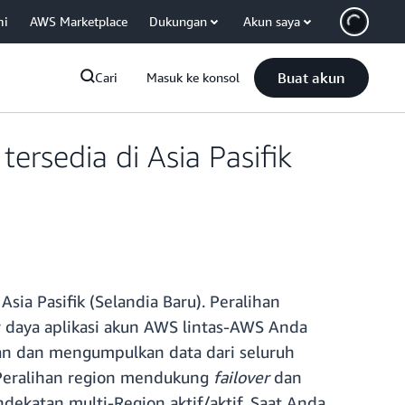
mi
AWS Marketplace
Dukungan
Akun saya
Buat akun
Cari
Masuk ke konsol
ersedia di Asia Pasifik
sia Pasifik (Selandia Baru). Peralihan
daya aplikasi akun AWS lintas-AWS Anda
n dan mengumpulkan data dari seluruh
 Peralihan region mendukung
failover
dan
ekatan multi-Region aktif/aktif. Saat Anda