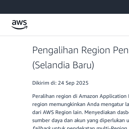
a11y-skip-to-main-content
Pengalihan Region Pengo
(Selandia Baru)
Dikirim di:
24 Sep 2025
Peralihan region di Amazon Application R
region memungkinkan Anda mengatur lan
dari AWS Region lain. Menyediakan dasbo
sumber daya dan akun yang diperlukan 
failback
untuk pendekatan multi-Region a