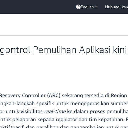
English
Hubungi ka
ntrol Pemulihan Aplikasi kini t
ecovery Controller (ARC) sekarang tersedia di Region A
gkah-langkah spesifik untuk mengoperasikan sumber 
r untuk visibilitas
real-time
ke dalam proses pemuliha
untuk pelaporan kepada regulator dan tim kepatuhan.
ktif/pasif, dan peralihan dan pengembalian untuk pend