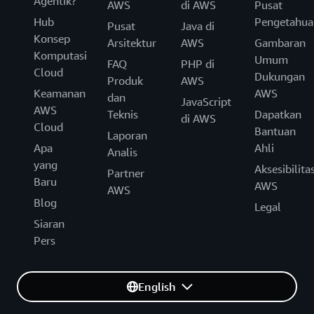
Agentik?
AWS
di AWS
Pusat
Hub
Pengetahua
Pusat
Java di
Konsep
Arsitektur
AWS
Gambaran
Komputasi
Umum
FAQ
PHP di
Cloud
Dukungan
Produk
AWS
Keamanan
AWS
dan
JavaScript
AWS
Teknis
Dapatkan
di AWS
Cloud
Bantuan
Laporan
Apa
Ahli
Analis
yang
Aksesibilita
Partner
Baru
AWS
AWS
Blog
Legal
Siaran
Pers
English