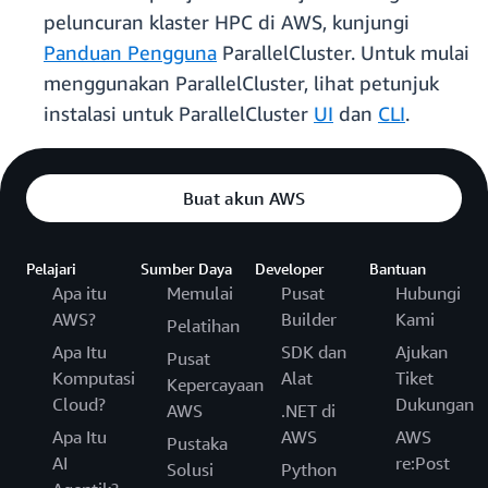
peluncuran klaster HPC di AWS, kunjungi
Panduan Pengguna
ParallelCluster. Untuk mulai
menggunakan ParallelCluster, lihat petunjuk
instalasi untuk ParallelCluster
UI
dan
CLI
.
Buat akun AWS
Pelajari
Sumber Daya
Developer
Bantuan
Apa itu
Memulai
Pusat
Hubungi
AWS?
Builder
Kami
Pelatihan
Apa Itu
SDK dan
Ajukan
Pusat
Komputasi
Alat
Tiket
Kepercayaan
Cloud?
Dukungan
AWS
.NET di
Apa Itu
AWS
AWS
Pustaka
AI
re:Post
Solusi
Python