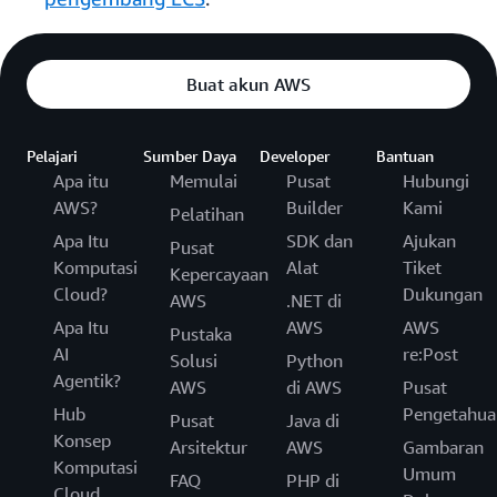
Buat akun AWS
Pelajari
Sumber Daya
Developer
Bantuan
Apa itu
Memulai
Pusat
Hubungi
AWS?
Builder
Kami
Pelatihan
Apa Itu
SDK dan
Ajukan
Pusat
Komputasi
Alat
Tiket
Kepercayaan
Cloud?
Dukungan
AWS
.NET di
Apa Itu
AWS
AWS
Pustaka
AI
re:Post
Solusi
Python
Agentik?
AWS
di AWS
Pusat
Hub
Pengetahua
Pusat
Java di
Konsep
Arsitektur
AWS
Gambaran
Komputasi
Umum
FAQ
PHP di
Cloud