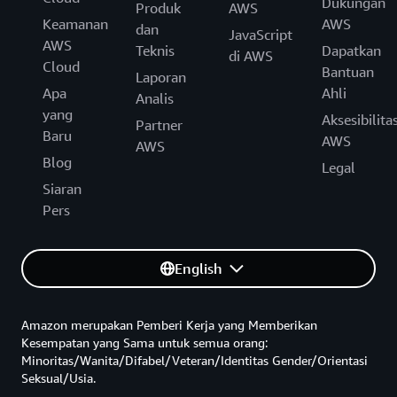
Dukungan
Produk
AWS
Keamanan
AWS
dan
JavaScript
AWS
Teknis
Dapatkan
di AWS
Cloud
Bantuan
Laporan
Apa
Ahli
Analis
yang
Aksesibilita
Partner
Baru
AWS
AWS
Blog
Legal
Siaran
Pers
English
Amazon merupakan Pemberi Kerja yang Memberikan
Kesempatan yang Sama untuk semua orang:
Minoritas/Wanita/Difabel/Veteran/Identitas Gender/Orientasi
Seksual/Usia.