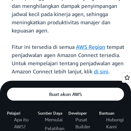
dan menghilangkan dampak penyimpangan
jadwal kecil pada kinerja agen, sehingga
meningkatkan produktivitas manajer dan
kepuasan agen.
Fitur ini tersedia di semua
AWS Region
tempat
penjadwalan agen Amazon Connect tersedia.
Untuk mempelajari tentang penjadwalan agen
Amazon Connect lebih lanjut, klik
di sini
.
Buat akun AWS
Pelajari
Sumber Daya
Developer
Bantuan
Apa itu
Memulai
Pusat
Hubungi
AWS?
Builder
Kami
Pelatihan