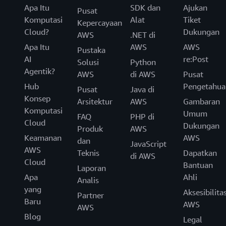
Apa Itu
SDK dan
Ajukan
Pusat
Komputasi
Alat
Tiket
Kepercayaan
Cloud?
Dukungan
AWS
.NET di
Apa Itu
AWS
AWS
Pustaka
AI
re:Post
Solusi
Python
Agentik?
AWS
di AWS
Pusat
Hub
Pengetahua
Pusat
Java di
Konsep
Arsitektur
AWS
Gambaran
Komputasi
Umum
FAQ
PHP di
Cloud
Dukungan
Produk
AWS
Keamanan
AWS
dan
JavaScript
AWS
Teknis
Dapatkan
di AWS
Cloud
Bantuan
Laporan
Apa
Ahli
Analis
yang
Aksesibilita
Partner
Baru
AWS
AWS
Blog
Legal