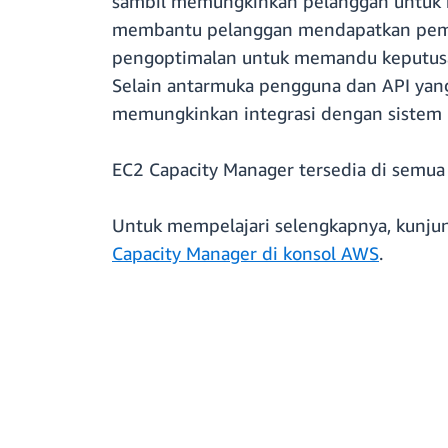
sambil memungkinkan pelanggan untuk men
membantu pelanggan mendapatkan pemaha
pengoptimalan untuk memandu keputusan
Selain antarmuka pengguna dan API yan
memungkinkan integrasi dengan sistem 
EC2 Capacity Manager tersedia di semu
Untuk mempelajari selengkapnya, kunju
Capacity Manager di konsol AWS
.