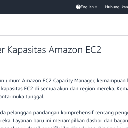
English
Hubungi ka
 Kapasitas Amazon EC2
aan umum Amazon EC2 Capacity Manager, kemampuan 
 kapasitas EC2 di semua akun dan region mereka. K
ntarmuka tunggal.
da pelanggan pandangan komprehensif tentang peng
ereka. Layanan baru ini menampilkan dasbor dan bagan