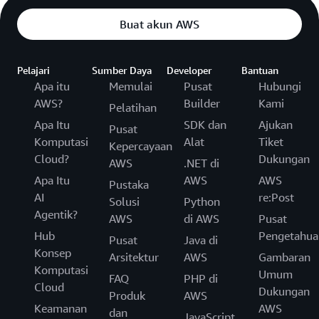
Buat akun AWS
Pelajari
Sumber Daya
Developer
Bantuan
Apa itu
Memulai
Pusat
Hubungi
AWS?
Builder
Kami
Pelatihan
Apa Itu
SDK dan
Ajukan
Pusat
Komputasi
Alat
Tiket
Kepercayaan
Cloud?
Dukungan
AWS
.NET di
Apa Itu
AWS
AWS
Pustaka
AI
re:Post
Solusi
Python
Agentik?
AWS
di AWS
Pusat
Hub
Pengetahua
Pusat
Java di
Konsep
Arsitektur
AWS
Gambaran
Komputasi
Umum
FAQ
PHP di
Cloud
Dukungan
Produk
AWS
Keamanan
AWS
dan
JavaScript