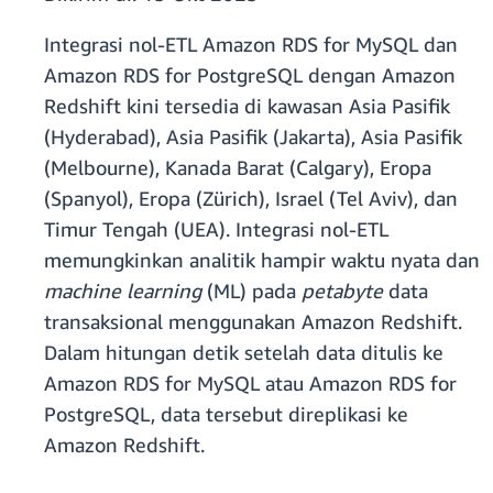
Integrasi nol-ETL Amazon RDS for MySQL dan
Amazon RDS for PostgreSQL dengan Amazon
Redshift kini tersedia di kawasan Asia Pasifik
(Hyderabad), Asia Pasifik (Jakarta), Asia Pasifik
(Melbourne), Kanada Barat (Calgary), Eropa
(Spanyol), Eropa (Zürich), Israel (Tel Aviv), dan
Timur Tengah (UEA). Integrasi nol-ETL
memungkinkan analitik hampir waktu nyata dan
machine learning
(ML) pada
petabyte
data
transaksional menggunakan Amazon Redshift.
Dalam hitungan detik setelah data ditulis ke
Amazon RDS for MySQL atau Amazon RDS for
PostgreSQL, data tersebut direplikasi ke
Amazon Redshift.