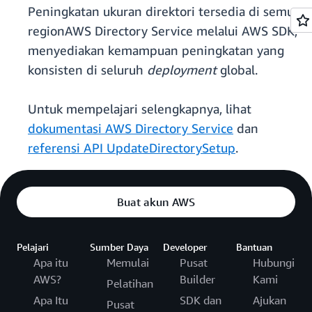
Peningkatan ukuran direktori tersedia di semua
regionAWS Directory Service melalui AWS SDK,
menyediakan kemampuan peningkatan yang
konsisten di seluruh
deployment
global.
Untuk mempelajari selengkapnya, lihat
dokumentasi AWS Directory Service
dan
referensi API UpdateDirectorySetup
.
Buat akun AWS
Pelajari
Sumber Daya
Developer
Bantuan
Apa itu
Memulai
Pusat
Hubungi
AWS?
Builder
Kami
Pelatihan
Apa Itu
SDK dan
Ajukan
Pusat