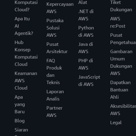
Komputasi
Alat
Tiket
Kepercayaan
Cloud?
Dukungan
AWS
.NET di
Apa Itu
AWS
AWS
Pustaka
AI
re:Post
Solusi
Python
Agentik?
AWS
di AWS
Pusat
Hub
Pengetahua
Pusat
Java di
Konsep
Arsitektur
AWS
Gambaran
Komputasi
Umum
FAQ
PHP di
Cloud
Dukungan
Produk
AWS
Keamanan
AWS
dan
JavaScript
AWS
Teknis
Dapatkan
di AWS
Cloud
Bantuan
Laporan
Apa
Ahli
Analis
yang
Aksesibilita
Partner
Baru
AWS
AWS
Blog
Legal
Siaran