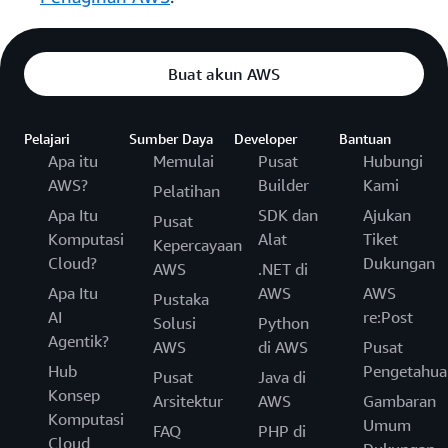
Buat akun AWS
Pelajari
Sumber Daya
Developer
Bantuan
Apa itu
Memulai
Pusat
Hubungi
AWS?
Builder
Kami
Pelatihan
Apa Itu
SDK dan
Ajukan
Pusat
Komputasi
Alat
Tiket
Kepercayaan
Cloud?
Dukungan
AWS
.NET di
Apa Itu
AWS
AWS
Pustaka
AI
re:Post
Solusi
Python
Agentik?
AWS
di AWS
Pusat
Hub
Pengetahua
Pusat
Java di
Konsep
Arsitektur
AWS
Gambaran
Komputasi
Umum
FAQ
PHP di
Cloud