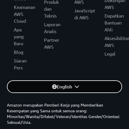
Dukungan
Produk
AWS
Keamanan
AWS
dan
JavaScript
AWS
Teknis
Dapatkan
di AWS
Cloud
Bantuan
Laporan
Apa
Ahli
Analis
yang
Aksesibilita
Partner
Baru
AWS
AWS
Blog
Legal
Siaran
Pers
English
Amazon merupakan Pemberi Kerja yang Memberikan
Kesempatan yang Sama untuk semua orang:
Minoritas/Wanita/Difabel/Veteran/Identitas Gender/Orientasi
Seksual/Usia.