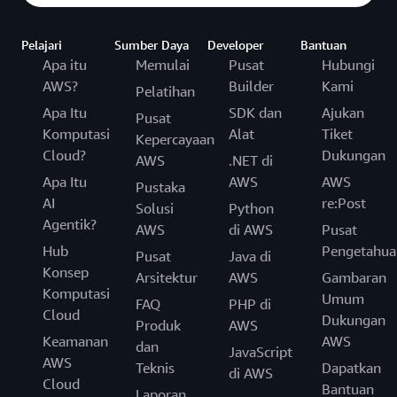
Pelajari
Sumber Daya
Developer
Bantuan
Apa itu
Memulai
Pusat
Hubungi
AWS?
Builder
Kami
Pelatihan
Apa Itu
SDK dan
Ajukan
Pusat
Komputasi
Alat
Tiket
Kepercayaan
Cloud?
Dukungan
AWS
.NET di
Apa Itu
AWS
AWS
Pustaka
AI
re:Post
Solusi
Python
Agentik?
AWS
di AWS
Pusat
Hub
Pengetahua
Pusat
Java di
Konsep
Arsitektur
AWS
Gambaran
Komputasi
Umum
FAQ
PHP di
Cloud
Dukungan
Produk
AWS
Keamanan
AWS
dan
JavaScript
AWS
Teknis
Dapatkan
di AWS
Cloud
Bantuan
Laporan