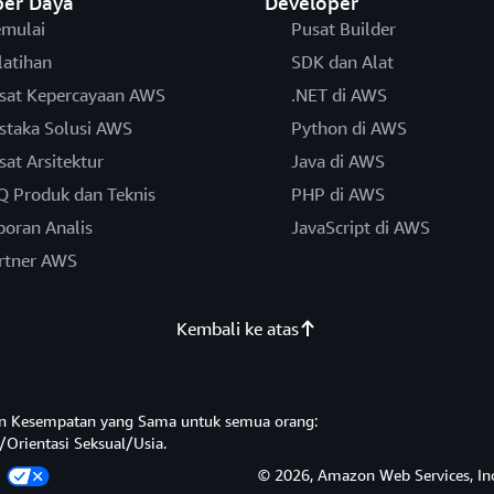
er Daya
Developer
mulai
Pusat Builder
latihan
SDK dan Alat
sat Kepercayaan AWS
.NET di AWS
staka Solusi AWS
Python di AWS
sat Arsitektur
Java di AWS
Q Produk dan Teknis
PHP di AWS
poran Analis
JavaScript di AWS
rtner AWS
Kembali ke atas
n Kesempatan yang Sama untuk semua orang:
/Orientasi Seksual/Usia.
a
© 2026, Amazon Web Services, Inc.