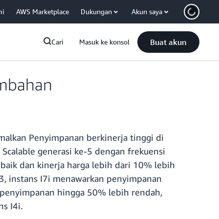
mi
AWS Marketplace
Dukungan
Akun saya
Buat akun
Cari
Masuk ke konsol
tambahan
alkan Penyimpanan berkinerja tinggi di
n Scalable generasi ke-5 dengan frekuensi
baik dan kinerja harga lebih dari 10% lebih
-3, instans I7i menawarkan penyimpanan
O penyimpanan hingga 50% lebih rendah,
s I4i.