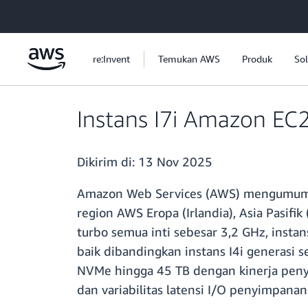
a11y-skip-to-main-content
re:Invent
Temukan AWS
Produk
Sol
Instans I7i Amazon EC2
Dikirim di:
13 Nov 2025
Amazon Web Services (AWS) mengumumkan
region AWS Eropa (Irlandia), Asia Pasifi
turbo semua inti sebesar 3,2 GHz, insta
baik dibandingkan instans I4i generasi
NVMe hingga 45 TB dengan kinerja pe
dan variabilitas latensi I/O penyimpana