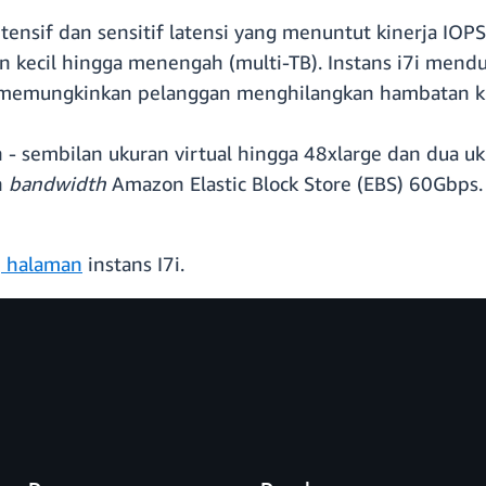
intensif dan sensitif latensi yang menuntut kinerja IOP
 kecil hingga menengah (multi-TB). Instans i7i mendu
 memungkinkan pelanggan menghilangkan hambatan kin
an - sembilan ukuran virtual hingga 48xlarge dan dua u
n
bandwidth
Amazon Elastic Block Store (EBS) 60Gbps.
i
halaman
instans I7i.