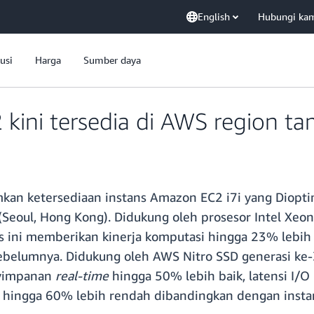
English
Hubungi ka
usi
Harga
Sumber daya
 kini tersedia di AWS region 
 ketersediaan instans Amazon EC2 i7i yang Dioptim
k (Seoul, Hong Kong). Didukung oleh prosesor Intel Xeo
ns ini memberikan kinerja komputasi hingga 23% lebih 
 sebelumnya. Didukung oleh AWS Nitro SSD generasi ke
nyimpanan
real-time
hingga 50% lebih baik, latensi I/
n hingga 60% lebih rendah dibandingkan dengan instan