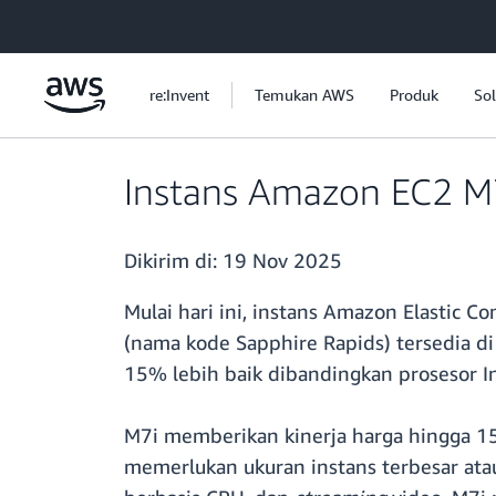
a11y-skip-to-main-content
re:Invent
Temukan AWS
Produk
Sol
Instans Amazon EC2 M7i
Dikirim di:
19 Nov 2025
Mulai hari ini, instans Amazon Elastic 
(nama kode Sapphire Rapids) tersedia di
15% lebih baik dibandingkan prosesor I
M7i memberikan kinerja harga hingga 15
memerlukan ukuran instans terbesar ata