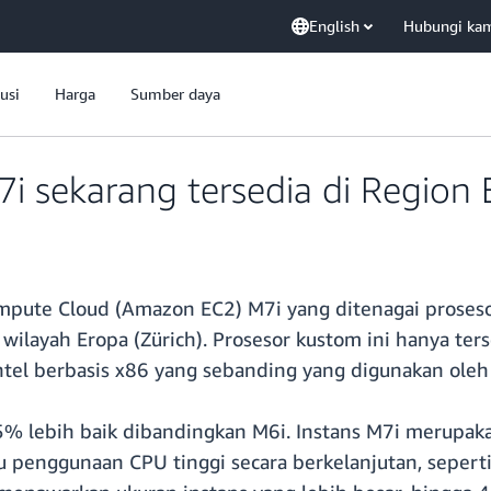
English
Hubungi ka
usi
Harga
Sumber daya
 sekarang tersedia di Region E
Compute Cloud (Amazon EC2) M7i yang ditenagai proseso
 wilayah Eropa (Zürich). Prosesor kustom ini hanya t
ntel berbasis x86 yang sebanding yang digunakan ole
% lebih baik dibandingkan M6i. Instans M7i merupaka
u penggunaan CPU tinggi secara berkelanjutan, sepert