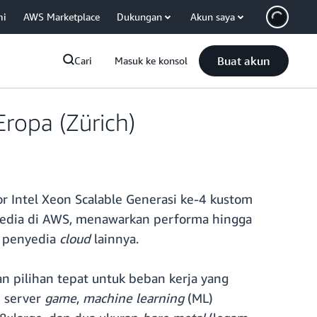
mi
AWS Marketplace
Dukungan
Akun saya
Buat akun
Cari
Masuk ke konsol
ropa (Zürich)
r Intel Xeon Scalable Generasi ke-4 kustom
ersedia di AWS, menawarkan performa hingga
h penyedia
cloud
lainnya.
n pilihan tepat untuk beban kerja yang
i server
game
,
machine learning
(ML)