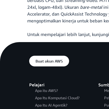
berbasis CPU, dan
streaming
video. M7i 
24xl, logam-48xl). Ukuran
bare-metal
ini
Accelerator, dan QuickAssist Technolog
mengoptimalkan kinerja untuk beban ker
Untuk mempelajari lebih lanjut, kunjung
Buat akun AWS
Pelajari
Sumb
Apa itu AWS?
Me
Apa Itu Komputasi Cloud?
Pe
Apa Itu AI Agentik?
Pu