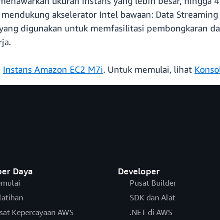
menawarkan ukuran instans yang lebih besar, hingga 
 mendukung akselerator Intel bawaan: Data Streaming 
y yang digunakan untuk memfasilitasi pembongkaran da
ja.
i
Instans Amazon EC2 M7i
. Untuk memulai, lihat
Konso
er Daya
Developer
mulai
Pusat Builder
latihan
SDK dan Alat
sat Kepercayaan AWS
.NET di AWS