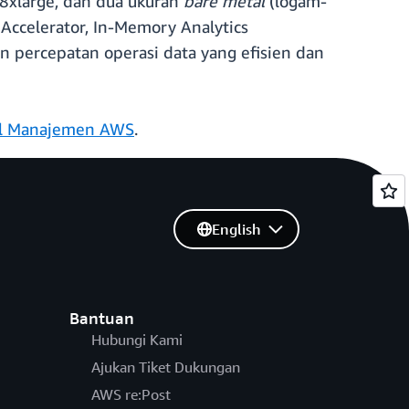
48xlarge, dan dua ukuran
bare metal
(logam-
Accelerator, In-Memory Analytics
n percepatan operasi data yang efisien dan
l Manajemen AWS
.
English
Bantuan
Hubungi Kami
Ajukan Tiket Dukungan
AWS re:Post