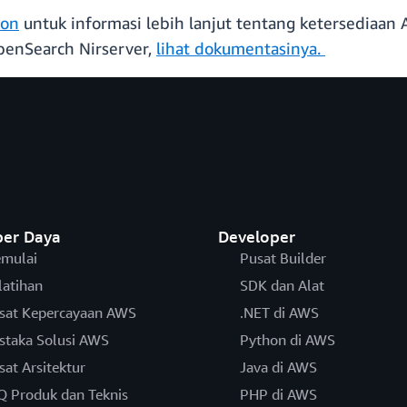
ion
untuk informasi lebih lanjut tentang ketersediaa
penSearch Nirserver,
lihat dokumentasinya.
er Daya
Developer
mulai
Pusat Builder
latihan
SDK dan Alat
sat Kepercayaan AWS
.NET di AWS
staka Solusi AWS
Python di AWS
sat Arsitektur
Java di AWS
Q Produk dan Teknis
PHP di AWS