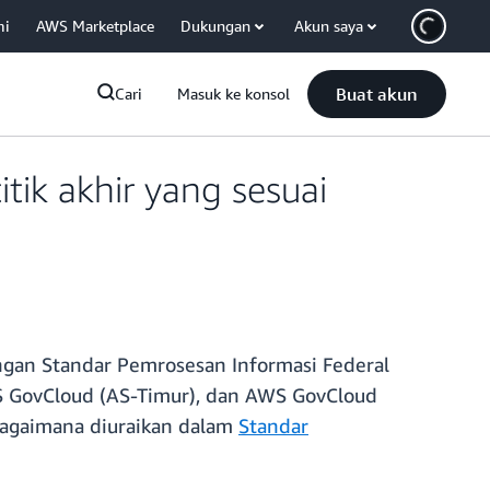
mi
AWS Marketplace
Dukungan
Akun saya
Buat akun
Cari
Masuk ke konsol
ik akhir yang sesuai
gan Standar Pemrosesan Informasi Federal
AWS GovCloud (AS-Timur), dan AWS GovCloud
bagaimana diuraikan dalam
Standar