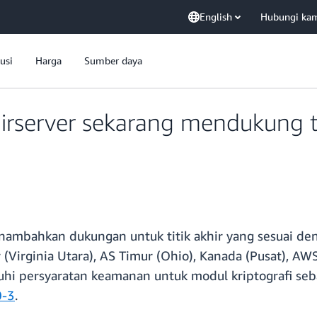
English
Hubungi ka
usi
Harga
Sumber daya
server sekarang mendukung tit
ambahkan dukungan untuk titik akhir yang sesuai den
r (Virginia Utara), AS Timur (Ohio), Kanada (Pusat), 
uhi persyaratan keamanan untuk modul kriptografi se
0-3
.