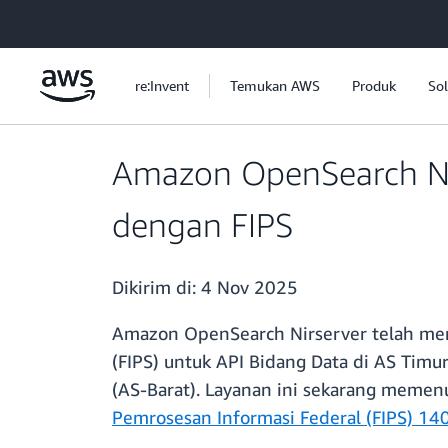
a11y-skip-to-main-content
re:Invent
Temukan AWS
Produk
Sol
Amazon OpenSearch Nir
dengan FIPS
Dikirim di:
4 Nov 2025
Amazon OpenSearch Nirserver telah men
(FIPS) untuk API Bidang Data di AS Timu
(AS-Barat). Layanan ini sekarang memen
Pemrosesan Informasi Federal (FIPS) 14