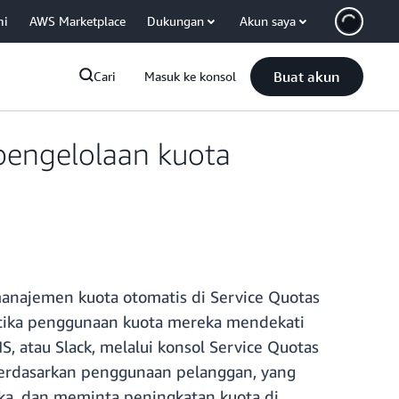
mi
AWS Marketplace
Dukungan
Akun saya
Buat akun
Cari
Masuk ke konsol
engelolaan kuota
najemen kuota otomatis di Service Quotas
etika penggunaan kuota mereka mendekati
S, atau Slack, melalui konsol Service Quotas
 berdasarkan penggunaan pelanggan, yang
a, dan meminta peningkatan kuota di