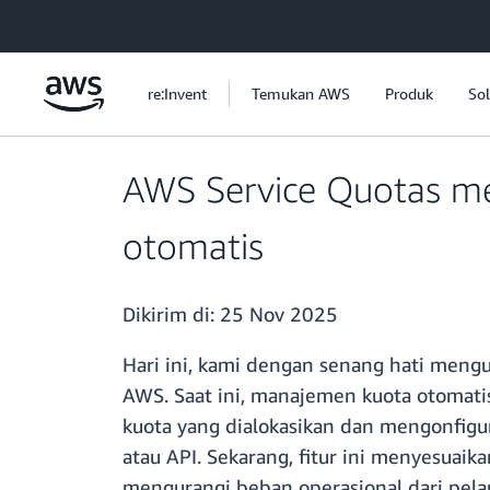
a11y-skip-to-main-content
re:Invent
Temukan AWS
Produk
Sol
AWS Service Quotas m
otomatis
Dikirim di:
25 Nov 2025
Hari ini, kami dengan senang hati men
AWS. Saat ini, manajemen kuota otomat
kuota yang dialokasikan dan mengonfigura
atau API. Sekarang, fitur ini menyesuai
mengurangi beban operasional dari pel