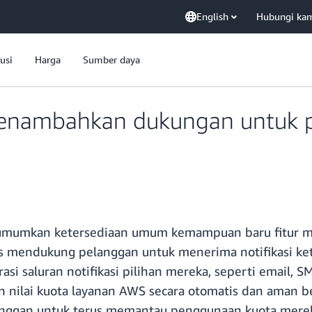
English
Hubungi ka
usi
Harga
Sumber daya
enambahkan dukungan untuk p
gumumkan ketersediaan umum kemampuan baru fitur ma
is mendukung pelanggan untuk menerima notifikasi k
si saluran notifikasi pilihan mereka, seperti email, SM
kan nilai kuota layanan AWS secara otomatis dan aman
anggan untuk terus memantau penggunaan kuota merek