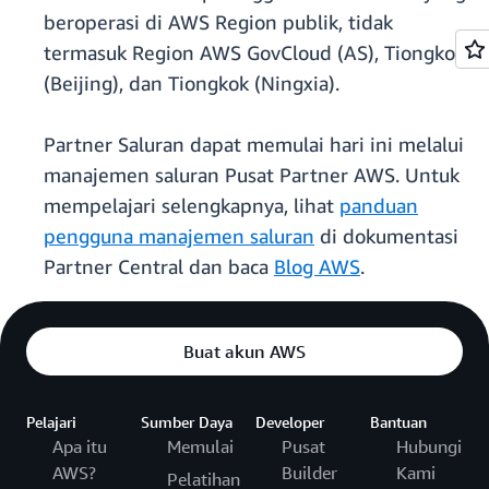
beroperasi di AWS Region publik, tidak
termasuk Region AWS GovCloud (AS), Tiongkok
(Beijing), dan Tiongkok (Ningxia).
Partner Saluran dapat memulai hari ini melalui
manajemen saluran Pusat Partner AWS. Untuk
mempelajari selengkapnya, lihat
panduan
pengguna manajemen saluran
di dokumentasi
Partner Central dan baca
Blog AWS
.
Buat akun AWS
Pelajari
Sumber Daya
Developer
Bantuan
Apa itu
Memulai
Pusat
Hubungi
AWS?
Builder
Kami
Pelatihan