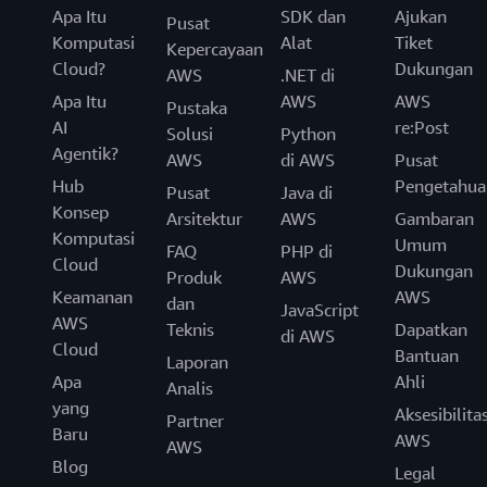
Apa Itu
SDK dan
Ajukan
Pusat
Komputasi
Alat
Tiket
Kepercayaan
Cloud?
Dukungan
AWS
.NET di
Apa Itu
AWS
AWS
Pustaka
AI
re:Post
Solusi
Python
Agentik?
AWS
di AWS
Pusat
Hub
Pengetahua
Pusat
Java di
Konsep
Arsitektur
AWS
Gambaran
Komputasi
Umum
FAQ
PHP di
Cloud
Dukungan
Produk
AWS
Keamanan
AWS
dan
JavaScript
AWS
Teknis
Dapatkan
di AWS
Cloud
Bantuan
Laporan
Apa
Ahli
Analis
yang
Aksesibilita
Partner
Baru
AWS
AWS
Blog
Legal