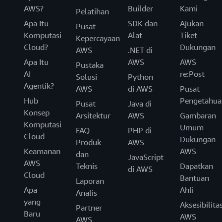
AWS?
Builder
Kami
Pelatihan
Apa Itu
SDK dan
Ajukan
Pusat
Komputasi
Alat
Tiket
Kepercayaan
Cloud?
Dukungan
AWS
.NET di
Apa Itu
AWS
AWS
Pustaka
AI
re:Post
Solusi
Python
Agentik?
AWS
di AWS
Pusat
Hub
Pengetahua
Pusat
Java di
Konsep
Arsitektur
AWS
Gambaran
Komputasi
Umum
FAQ
PHP di
Cloud
Dukungan
Produk
AWS
Keamanan
AWS
dan
JavaScript
AWS
Teknis
Dapatkan
di AWS
Cloud
Bantuan
Laporan
Apa
Ahli
Analis
yang
Aksesibilita
Partner
Baru
AWS
AWS