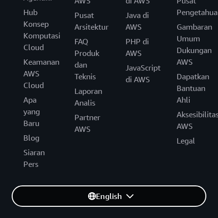
AWS
di AWS
Pusat
Hub
Pengetahua
Pusat
Java di
Konsep
Arsitektur
AWS
Gambaran
Komputasi
Umum
FAQ
PHP di
Cloud
Dukungan
Produk
AWS
Keamanan
AWS
dan
JavaScript
AWS
Teknis
Dapatkan
di AWS
Cloud
Bantuan
Laporan
Apa
Ahli
Analis
yang
Aksesibilita
Partner
Baru
AWS
AWS
Blog
Legal
Siaran
Pers
English