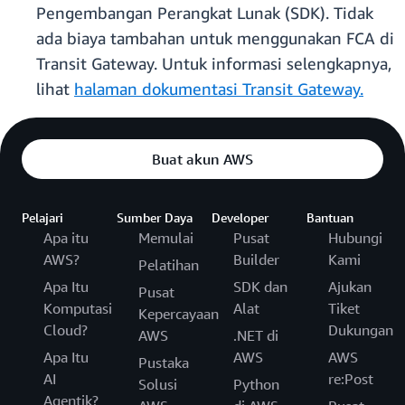
Pengembangan Perangkat Lunak (SDK). Tidak
ada biaya tambahan untuk menggunakan FCA di
Transit Gateway. Untuk informasi selengkapnya,
lihat
halaman dokumentasi Transit Gateway.
Buat akun AWS
Pelajari
Sumber Daya
Developer
Bantuan
Apa itu
Memulai
Pusat
Hubungi
AWS?
Builder
Kami
Pelatihan
Apa Itu
SDK dan
Ajukan
Pusat
Komputasi
Alat
Tiket
Kepercayaan
Cloud?
Dukungan
AWS
.NET di
Apa Itu
AWS
AWS
Pustaka
AI
re:Post
Solusi
Python
Agentik?