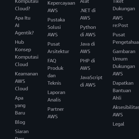
Komputasi
Alat
Tiket
Kepercayaan
Cloud?
Dukungan
AWS
.NET di
Apa Itu
AWS
AWS
Pustaka
AI
re:Post
Solusi
Python
Agentik?
AWS
di AWS
Pusat
Hub
Pengetahua
Pusat
Java di
Konsep
Arsitektur
AWS
Gambaran
Komputasi
Umum
FAQ
PHP di
Cloud
Dukungan
Produk
AWS
Keamanan
AWS
dan
JavaScript
AWS
Teknis
Dapatkan
di AWS
Cloud
Bantuan
Laporan
Apa
Ahli
Analis
yang
Aksesibilita
Partner
Baru
AWS
AWS
Blog
Legal
Siaran
Pers