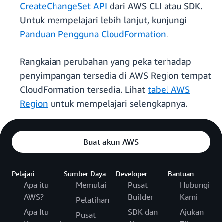
CreateChangeSet API
dari AWS CLI atau SDK.
Untuk mempelajari lebih lanjut, kunjungi
Panduan Pengguna CloudFormation
.
Rangkaian perubahan yang peka terhadap
penyimpangan tersedia di AWS Region tempat
CloudFormation tersedia. Lihat
tabel AWS
Region
untuk mempelajari selengkapnya.
Buat akun AWS
Pelajari
Sumber Daya
Developer
Bantuan
Apa itu
Memulai
Pusat
Hubungi
AWS?
Builder
Kami
Pelatihan
Apa Itu
SDK dan
Ajukan
Pusat