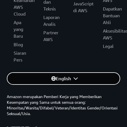
Keamanan
AWS
dan
JavaScript
AWS
Teknis
Dapatkan
di AWS
Cloud
Bantuan
Laporan
Apa
Ahli
Analis
yang
Aksesibilita
Partner
Baru
AWS
AWS
Blog
Legal
Siaran
Pers
English
Amazon merupakan Pemberi Kerja yang Memberikan
Kesempatan yang Sama untuk semua orang:
Minoritas/Wanita/Difabel/Veteran/Identitas Gender/Orientasi
Seksual/Usia.