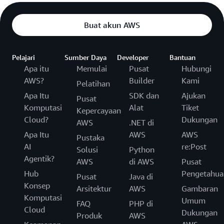
Buat akun AWS
Pelajari
Sumber Daya
Developer
Bantuan
Apa itu
Memulai
Pusat
Hubungi
AWS?
Builder
Kami
Pelatihan
Apa Itu
SDK dan
Ajukan
Pusat
Komputasi
Alat
Tiket
Kepercayaan
Cloud?
Dukungan
AWS
.NET di
Apa Itu
AWS
AWS
Pustaka
AI
re:Post
Solusi
Python
Agentik?
AWS
di AWS
Pusat
Hub
Pengetahua
Pusat
Java di
Konsep
Arsitektur
AWS
Gambaran
Komputasi
Umum
FAQ
PHP di
Cloud
Dukungan
Produk
AWS